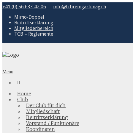
+41 (0) 56 633 42 06
info@tcbremgartenag.ch
Mimo-Doppel
Beitrittserklärung
Mitgliederbereich
TCB – Reglemente
Menu

Home
Club
Der Club für dich
Mitgliedschaft
Beitrittserklärung
Vorstand / Funktionäre
Koordinaten