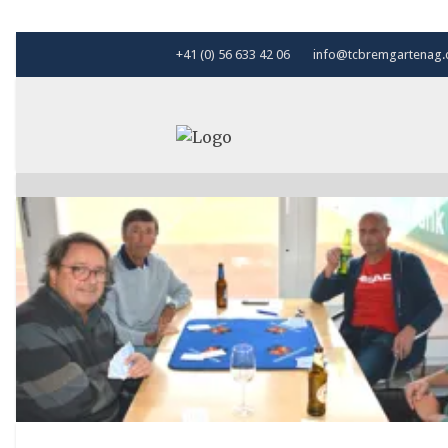
+41 (0) 56 633 42 06
info@tcbremgartenag.