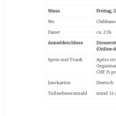
Wann
Freitag, 2
Wo
Clubhaus
Dauer
ca. 2.5h
Anmeldeschluss
Donnersta
(Online-
Speis und Trank
Apéro ric
Organisa
CHF 15 pr
Jasskarten
Deutsch
Teilnehmeranzahl
mind. 12 