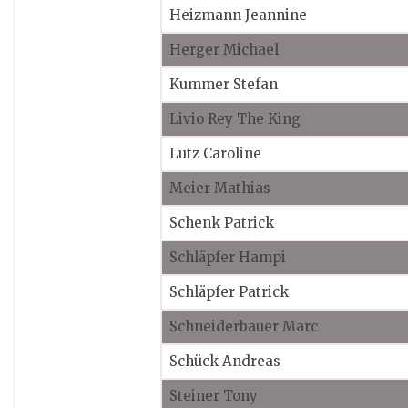
Heizmann Jeannine
Herger Michael
Kummer Stefan
Livio Rey The King
Lutz Caroline
Meier Mathias
Schenk Patrick
Schläpfer Hampi
Schläpfer Patrick
Schneiderbauer Marc
Schück Andreas
Steiner Tony