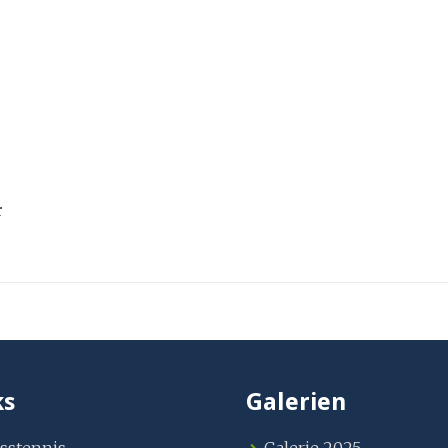
r
ks
Galerien
sstennis
Galerie 2025