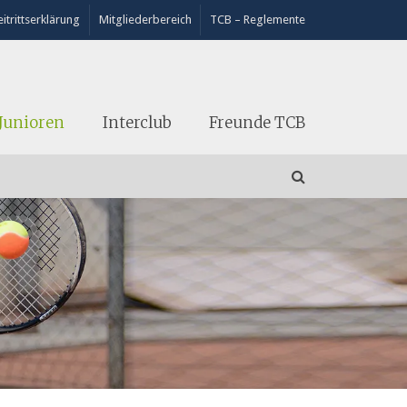
itrittserklärung
Mitgliederbereich
TCB – Reglemente
Junioren
Interclub
Freunde TCB