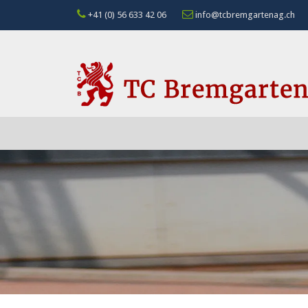
+41 (0) 56 633 42 06
info@tcbremgartenag.ch