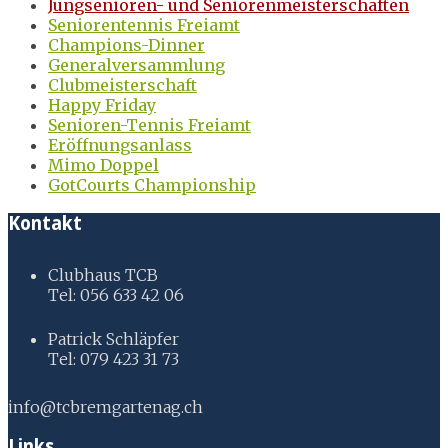
Jungsenioren- und Seniorenmeisterschaften
Seniorentennis Freiamt
Champions-Dinner
Generalversammlung
Clubmeisterschaft
Happy Friday
Senioren-Tennis Freiamt
Eröffnungsanlass
Mimo Doppel
GotCourts Championship
Kontakt
Clubhaus TCB
Tel: 056 633 42 06
Patrick Schläpfer
Tel: 079 423 31 73
info@tcbremgartenag.ch
Links