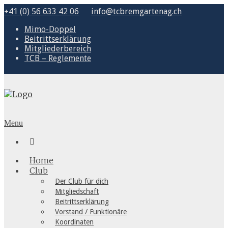
+41 (0) 56 633 42 06
info@tcbremgartenag.ch
Mimo-Doppel
Beitrittserklärung
Mitgliederbereich
TCB – Reglemente
Menu

Home
Club
Der Club für dich
Mitgliedschaft
Beitrittserklärung
Vorstand / Funktionäre
Koordinaten