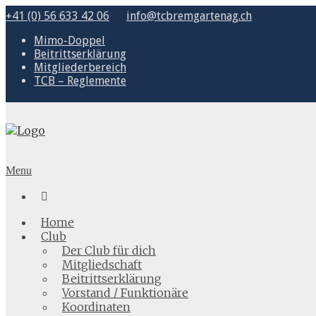
+41 (0) 56 633 42 06
info@tcbremgartenag.ch
Mimo-Doppel
Beitrittserklärung
Mitgliederbereich
TCB – Reglemente
Menu

Home
Club
Der Club für dich
Mitgliedschaft
Beitrittserklärung
Vorstand / Funktionäre
Koordinaten