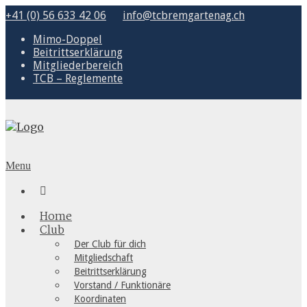
+41 (0) 56 633 42 06
info@tcbremgartenag.ch
Mimo-Doppel
Beitrittserklärung
Mitgliederbereich
TCB – Reglemente
Menu

Home
Club
Der Club für dich
Mitgliedschaft
Beitrittserklärung
Vorstand / Funktionäre
Koordinaten