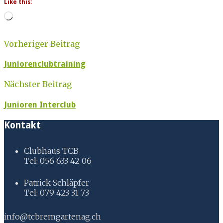
Like this:
Loading…
Vorheriger Beitrag
Juniorenclubtraining
Nächster Beitrag
Junioren Interclub
Kontakt
Clubhaus TCB
Tel: 056 633 42 06
Patrick Schläpfer
Tel: 079 423 31 73
info@tcbremgartenag.ch