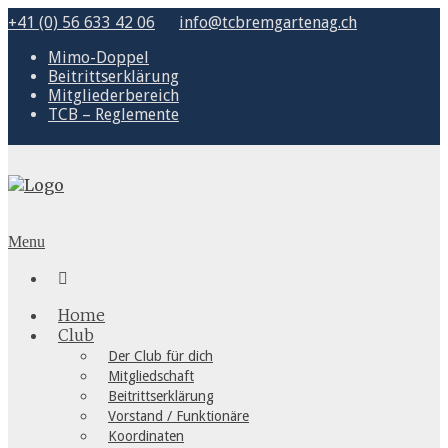
+41 (0) 56 633 42 06
info@tcbremgartenag.ch
Mimo-Doppel
Beitrittserklärung
Mitgliederbereich
TCB – Reglemente
Menu

Home
Club
Der Club für dich
Mitgliedschaft
Beitrittserklärung
Vorstand / Funktionäre
Koordinaten