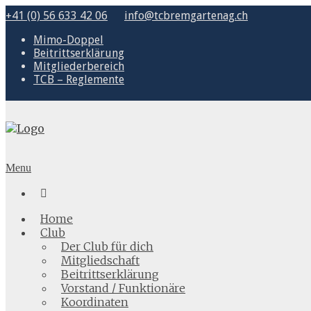
+41 (0) 56 633 42 06
info@tcbremgartenag.ch
Mimo-Doppel
Beitrittserklärung
Mitgliederbereich
TCB – Reglemente
Menu

Home
Club
Der Club für dich
Mitgliedschaft
Beitrittserklärung
Vorstand / Funktionäre
Koordinaten