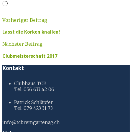
Loading…
Vorheriger Beitrag
Lasst die Korken knallen!
Nächster Beitrag
Clubmeisterschaft 2017
Kontakt
Clubhaus TCB
Tel: 056 633 42 06
Patrick Schläpfer
Tel: 079 423 31 73
info@tcbremgartenag.ch