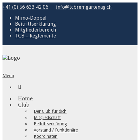
+41 (0) 56 633 42 06
info@tcbremgartenag.ch
Mimo-Doppel
Beitrittserklärung
Mitgliederbereich
TCB – Reglemente
Menu

Home
Club
Der Club für dich
Mitgliedschaft
Beitrittserklärung
Vorstand / Funktionäre
Koordinaten