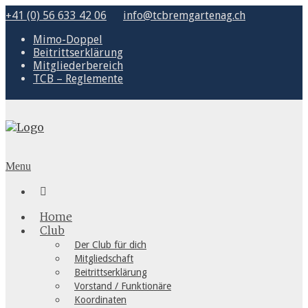
+41 (0) 56 633 42 06
info@tcbremgartenag.ch
Mimo-Doppel
Beitrittserklärung
Mitgliederbereich
TCB – Reglemente
Menu

Home
Club
Der Club für dich
Mitgliedschaft
Beitrittserklärung
Vorstand / Funktionäre
Koordinaten