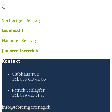
Loading…
Vorheriger Beitrag
Leuefäscht
Nächster Beitrag
Junioren Interclub
Kontakt
Clubhaus TCB
Tel: 056 633 42 06
Patrick Schläpfer
Tel: 079 423 31 73
info@tcbremgartenag.ch