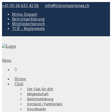
+41 (0) 56 633 42 06
info@tcbremgartenag.ch
Mimo-Doppel
Beitrittserklärung
Mitgliederbereich
TCB – Reglemente
Menu

Home
Club
Der Club für dich
Mitgliedschaft
Beitrittserklärung
Vorstand / Funktionäre
Koordinaten