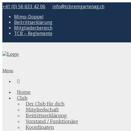
+41 (0) 56 633 42 06
info@tcbremgartenag.ch
Mimo-Doppel
Beitrittserklärung
Mitgliederbereich
TCB – Reglemente
Menu

Home
Club
Der Club für dich
Mitgliedschaft
Beitrittserklärung
Vorstand / Funktionäre
Koordinaten