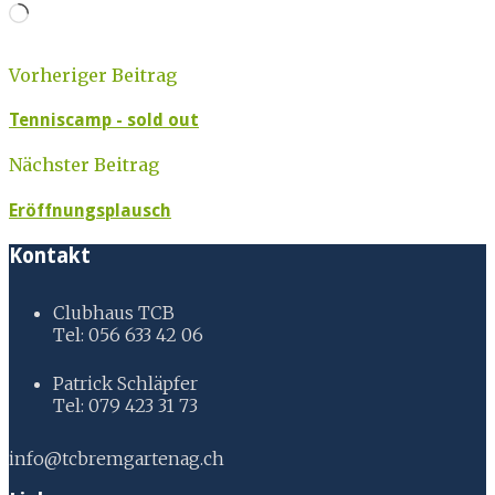
Loading…
Vorheriger Beitrag
Tenniscamp - sold out
Nächster Beitrag
Eröffnungsplausch
Kontakt
Clubhaus TCB
Tel: 056 633 42 06
Patrick Schläpfer
Tel: 079 423 31 73
info@tcbremgartenag.ch