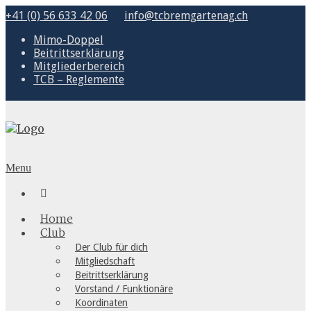
+41 (0) 56 633 42 06
info@tcbremgartenag.ch
Mimo-Doppel
Beitrittserklärung
Mitgliederbereich
TCB – Reglemente
Menu

Home
Club
Der Club für dich
Mitgliedschaft
Beitrittserklärung
Vorstand / Funktionäre
Koordinaten