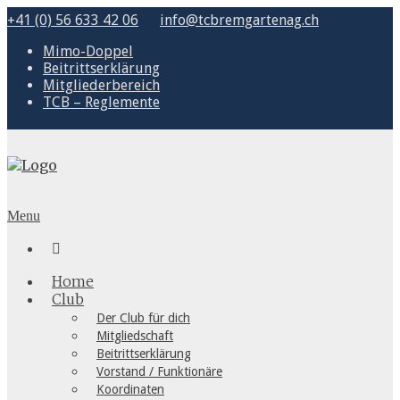
+41 (0) 56 633 42 06
info@tcbremgartenag.ch
Mimo-Doppel
Beitrittserklärung
Mitgliederbereich
TCB – Reglemente
Menu

Home
Club
Der Club für dich
Mitgliedschaft
Beitrittserklärung
Vorstand / Funktionäre
Koordinaten