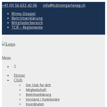
+41 (0) 56 633 42 06
info@tcbremgartenag.ch
Mimo-Doppel
Beitrittserklärung
Mitgliederbereich
TCB – Reglemente
Menu

Home
Club
Der Club für dich
Mitgliedschaft
Beitrittserklärung
Vorstand / Funktionäre
Koordinaten