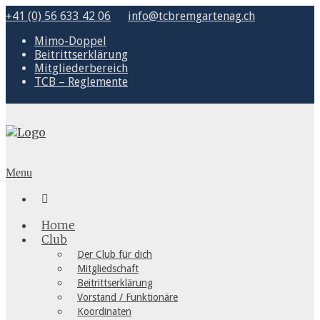
+41 (0) 56 633 42 06
info@tcbremgartenag.ch
Mimo-Doppel
Beitrittserklärung
Mitgliederbereich
TCB – Reglemente
Menu

Home
Club
Der Club für dich
Mitgliedschaft
Beitrittserklärung
Vorstand / Funktionäre
Koordinaten